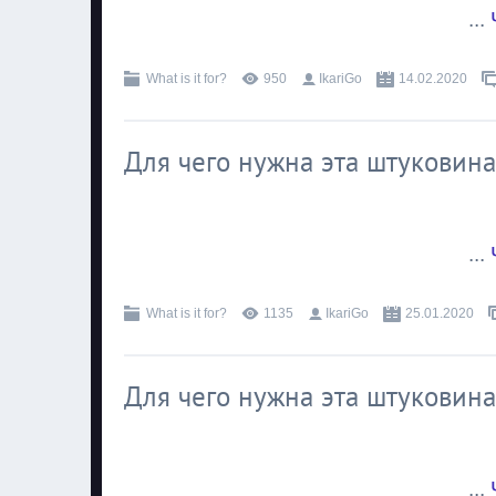
...
What is it for?
950
IkariGo
14.02.2020
Для чего нужна эта штуковина
...
What is it for?
1135
IkariGo
25.01.2020
Для чего нужна эта штуковина
...