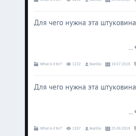
Для чего нужна эта штуковина
...
What is it for?
1222
IkariGo
19.07.2019
Для чего нужна эта штуковина
...
What is it for?
1337
IkariGo
25.06.2019