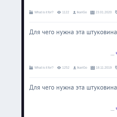
What is it for?
1122
IkariGo
23.01.2020
Для чего нужна эта штуковина
...
What is it for?
1252
IkariGo
18.11.2019
Для чего нужна эта штуковина
...