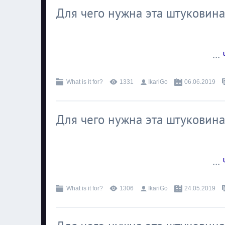
Для чего нужна эта штуковина
...
What is it for?
1331
IkariGo
06.06.2019
Для чего нужна эта штуковина?
...
What is it for?
1306
IkariGo
24.05.2019