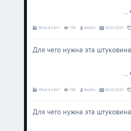
...
What is it for?
756
IkariGo
28.03.2020
Для чего нужна эта штуковина
...
What is it for?
766
IkariGo
06.03.2020
Для чего нужна эта штуковина