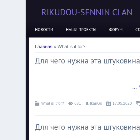
RIKUDOU-SENNIN CLAN
НОВОСТИ
НАШИ ПРОЕКТЫ
ФОРУМ
СТ
Главная
»
What is it for?
Для чего нужна эта штуковина
...
What is it for?
681
IkariGo
17.05.2020
Для чего нужна эта штуковина