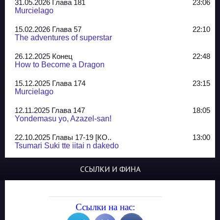
31.05.2026 Глава 181
23:06
Murcielago
15.02.2026 Глава 57
22:10
The adventures of superstar
26.12.2025 Конец
22:48
How to Become a Dragon
15.12.2025 Глава 174
23:15
Murcielago
12.11.2025 Глава 147
18:05
Yondemasu yo, Azazel-san!
22.10.2025 Главы 17-19 [КО..
13:00
Tsumari Suki tte iitai n dakedo
07.10.2025 Главы 51-52
20:14
ССЫЛКИ И ФИНА
Jungle Juice
02.09.2025 Квартет, глава ..
13:24
Yozakura Shijuusou
Ссылки на нас:
08.08.2025 Глава 50
23:54