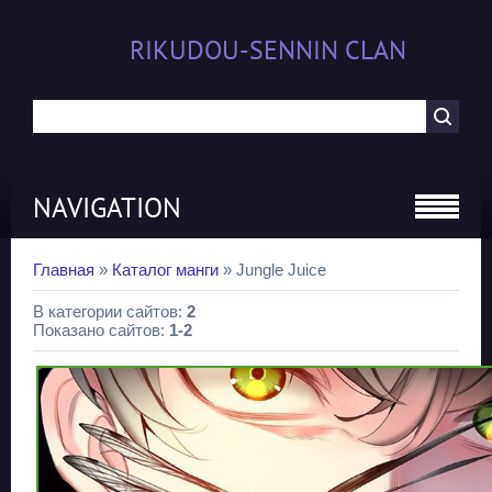
RIKUDOU-SENNIN CLAN
NAVIGATION
Главная
»
Каталог манги
» Jungle Juice
В категории сайтов
:
2
Показано сайтов
:
1-2