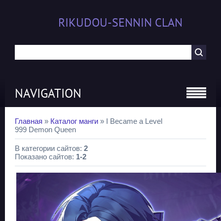
RIKUDOU-SENNIN CLAN
NAVIGATION
Главная
»
Каталог манги
» I Became a Level
999 Demon Queen
В категории сайтов
:
2
Показано сайтов
:
1-2