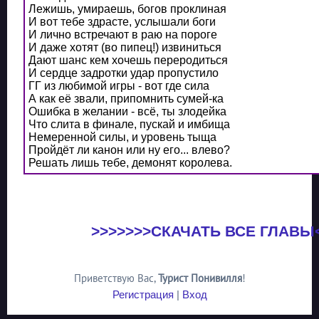
Лежишь, умираешь, богов проклиная
И вот тебе здрасте, услышали боги
И лично встречают в раю на пороге
И даже хотят (во пипец!) извиниться
Дают шанс кем хочешь переродиться
И сердце задротки удар пропустило
ГГ из любимой игры - вот где сила
А как её звали, припомнить сумей-ка
Ошибка в желании - всё, ты злодейка
Что слита в финале, пускай и имбища
Немеренной силы, и уровень тыща
Пройдёт ли канон или ну его... влево?
Решать лишь тебе, демонят королева.
>>>>>>>СКАЧАТЬ ВСЕ ГЛАВЫ
Приветствую Вас
,
Турист Понивилля
!
Регистрация
|
Вход