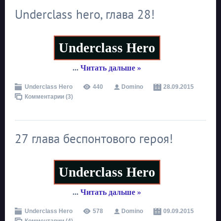
Underclass hero, глава 28!
Underclass Hero
...
Читать дальше »
Underclass Hero
440
Domino
28.09.2015
Комментарии (3)
27 глава беспонтового героя!
Underclass Hero
...
Читать дальше »
Underclass Hero
578
Domino
09.09.2015