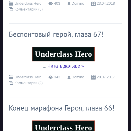
Underclass Hero
403
Domino
23.04.2018
Комментарии (3)
Беспонтовый герой, глава 67!
Underclass Hero
...
Читать дальше »
Underclass Hero
343
Domino
20.07.2017
Комментарии (2)
Конец марафона Героя, глава 66!
Underclass Hero