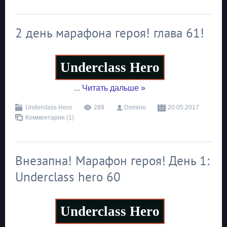
2 день марафона героя! глава 61!
Underclass Hero
...
Читать дальше »
Underclass Hero
289
Domino
20.05.2017
Комментарии (1)
Внезапна! Марафон героя! День 1:
Underclass hero 60
Underclass Hero