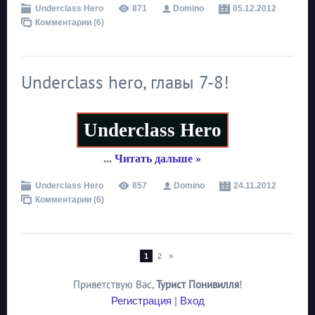
Underclass Hero
871
Domino
05.12.2012
Комментарии (6)
Underclass hero, главы 7-8!
Underclass Hero
...
Читать дальше »
Underclass Hero
857
Domino
24.11.2012
Комментарии (6)
1
2
»
Приветствую Вас
,
Турист Понивилля
!
Регистрация
|
Вход