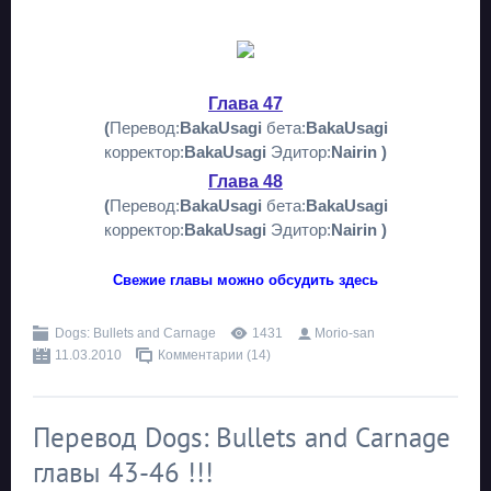
Глава 47
(
Перевод:
BakaUsagi
бета:
BakaUsagi
корректор:
BakaUsagi
Эдитор:
Nairin )
Глава 48
(
Перевод:
BakaUsagi
бета:
BakaUsagi
корректор:
BakaUsagi
Эдитор:
Nairin )
Свежие главы можно обсудить здесь
Dogs: Bullets and Carnage
1431
Morio-san
11.03.2010
Комментарии (14)
Перевод Dogs: Bullets and Carnage
главы 43-46 !!!