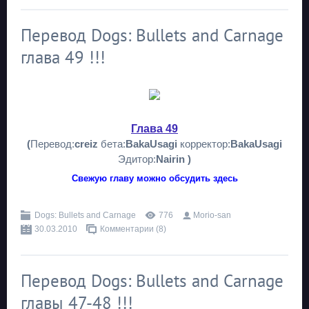
Перевод Dogs: Bullets and Carnage
глава 49 !!!
Глава 49
(
Перевод:
creiz
бета:
BakaUsagi
корректор:
BakaUsagi
Эдитор:
Nairin )
Свежую главу можно обсудить здесь
Dogs: Bullets and Carnage
776
Morio-san
30.03.2010
Комментарии (8)
Перевод Dogs: Bullets and Carnage
главы 47-48 !!!