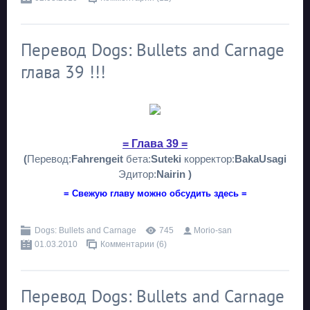
Перевод Dogs: Bullets and Carnage
глава 39 !!!
= Глава 39 =
(
Перевод:
Fahrengeit
бета:
Suteki
корректор:
BakaUsagi
Эдитор:
Nairin )
= Свежую главу можно обсудить здесь =
Dogs: Bullets and Carnage
745
Morio-san
01.03.2010
Комментарии (6)
Перевод Dogs: Bullets and Carnage