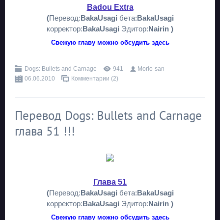
Badou Extra
(
Перевод:
BakaUsagi
бета:
BakaUsagi
корректор:
BakaUsagi
Эдитор:
Nairin )
Свежую главу можно обсудить здесь
Dogs: Bullets and Carnage
941
Morio-san
06.06.2010
Комментарии (2)
Перевод Dogs: Bullets and Carnage
глава 51 !!!
Глава 51
(
Перевод:
BakaUsagi
бета:
BakaUsagi
корректор:
BakaUsagi
Эдитор:
Nairin )
Свежую главу можно обсудить здесь