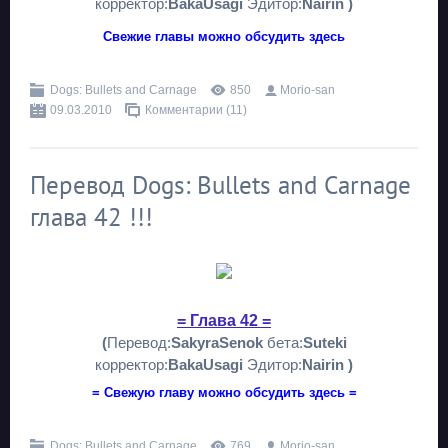
корректор:
BakaUsagi
Эдитор:
Nairin )
Свежие главы можно обсудить здесь
Dogs: Bullets and Carnage
850
Morio-san
09.03.2010
Комментарии (11)
Перевод Dogs: Bullets and Carnage
глава 42 !!!
= Глава 42 =
(
Перевод:
SakyraSenok
бета:
Suteki
корректор:
BakaUsagi
Эдитор:
Nairin )
= Свежую главу можно обсудить здесь =
Dogs: Bullets and Carnage
769
Morio-san