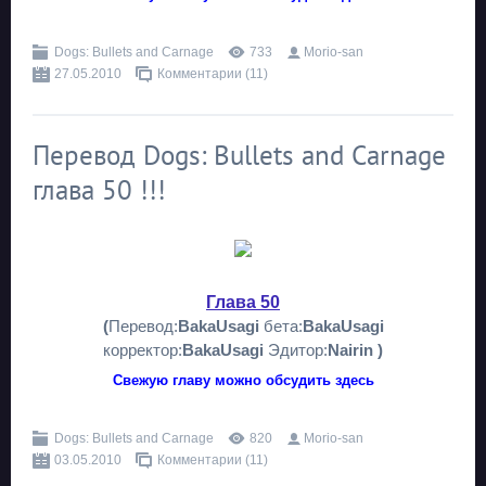
Dogs: Bullets and Carnage
733
Morio-san
27.05.2010
Комментарии (11)
Перевод Dogs: Bullets and Carnage
глава 50 !!!
Глава 50
(
Перевод:
BakaUsagi
бета:
BakaUsagi
корректор:
BakaUsagi
Эдитор:
Nairin )
Свежую главу можно обсудить здесь
Dogs: Bullets and Carnage
820
Morio-san
03.05.2010
Комментарии (11)