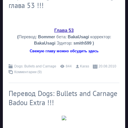
глава 53 !!!
Глава 53
(
Перевод:
Bommer
бета:
BakaUsagi
корректор:
BakaUsagi
Эдитор:
smith599 )
Свежую главу можно обсудить здесь
Dogs: Bullets and Carnage
844
Karas
20.08.2010
Комментарии (9)
Перевод Dogs: Bullets and Carnage
Badou Extra !!!