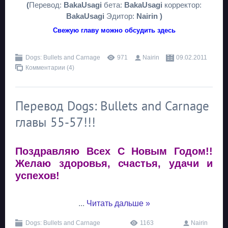
(
Перевод:
BakaUsagi
бета:
BakaUsagi
корректор:
BakaUsagi
Эдитор:
Nairin )
Свежую главу можно обсудить здесь
Dogs: Bullets and Carnage
971
Nairin
09.02.2011
Комментарии (4)
Перевод Dogs: Bullets and Carnage
главы 55-57!!!
Поздравляю Всех С Новым Годом!!
Желаю здоровья, счастья, удачи и
успехов!
...
Читать дальше »
Dogs: Bullets and Carnage
1163
Nairin