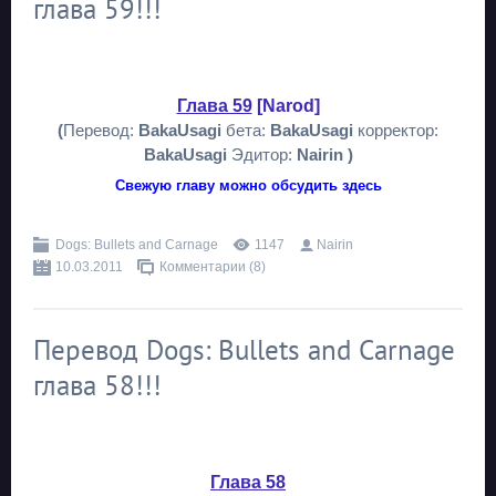
глава 59!!!
Глава 59
[Narod]
(
Перевод:
BakaUsagi
бета:
BakaUsagi
корректор:
BakaUsagi
Эдитор:
Nairin )
Свежую главу можно обсудить здесь
Dogs: Bullets and Carnage
1147
Nairin
10.03.2011
Комментарии (8)
Перевод Dogs: Bullets and Carnage
глава 58!!!
Глава 58