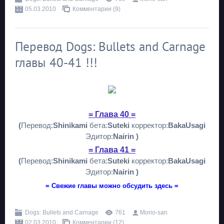
05.03.2010
Комментарии (9)
Перевод Dogs: Bullets and Carnage
главы 40-41 !!!
= Глава 40 =
(
Перевод:
Shinikami
бета:
Suteki
корректор:
BakaUsagi
Эдитор:
Nairin )
= Глава 41 =
(
Перевод:
Shinikami
бета:
Suteki
корректор:
BakaUsagi
Эдитор:
Nairin )
= Свежие главы можно обсудить здесь =
Dogs: Bullets and Carnage
761
Morio-san
02.03.2010
Комментарии (12)