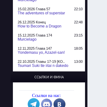
15.02.2026 Глава 57
22:10
The adventures of superstar
26.12.2025 Конец
22:48
How to Become a Dragon
15.12.2025 Глава 174
23:15
Murcielago
12.11.2025 Глава 147
18:05
Yondemasu yo, Azazel-san!
22.10.2025 Главы 17-19 [КО..
13:00
Tsumari Suki tte iitai n dakedo
07.10.2025 Главы 51-52
20:14
ССЫЛКИ И ФИНА
Jungle Juice
02.09.2025 Квартет, глава ..
13:24
Yozakura Shijuusou
Ссылки на нас:
08.08.2025 Глава 50
23:54
A Compendium of Ghosts