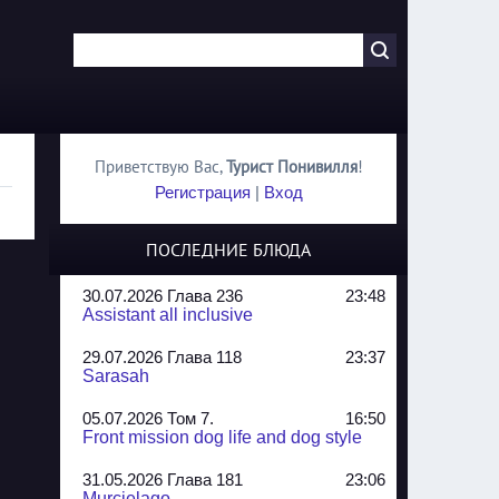
Приветствую Вас
,
Турист Понивилля
!
Регистрация
|
Вход
ПОСЛЕДНИЕ БЛЮДА
30.07.2026 Глава 236
23:48
Assistant all inclusive
29.07.2026 Глава 118
23:37
Sarasah
05.07.2026 Том 7.
16:50
Front mission dog life and dog style
31.05.2026 Глава 181
23:06
Murcielago