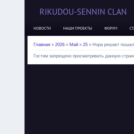
RIKUDOU-SENNIN CLAN
НОВОСТИ
НАШИ ПРОЕКТЫ
ФОРУМ
СТ
Главная
»
2026
»
Май
»
25
» Нора решает пошали
Гостям запрещено просматривать данную страни