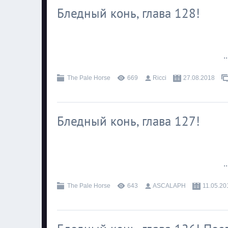
Бледный конь, глава 128!
.
The Pale Horse
669
Ricci
27.08.2018
Бледный конь, глава 127!
.
The Pale Horse
643
ASCALAPH
11.05.20