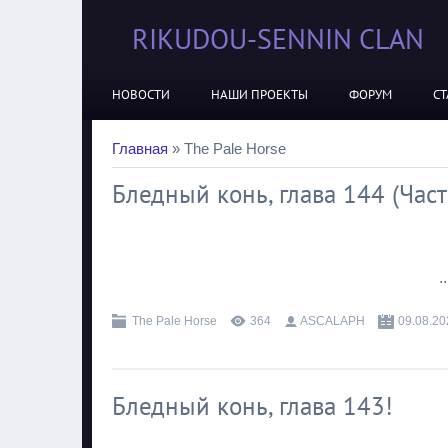
RIKUDOU-SENNIN CLAN
НОВОСТИ
НАШИ ПРОЕКТЫ
ФОРУМ
СТ
Главная
»
The Pale Horse
Бледный конь, глава 144 (Часть
.
The Pale Horse
364
ASCALAPH
09.08.20
Бледный конь, глава 143!