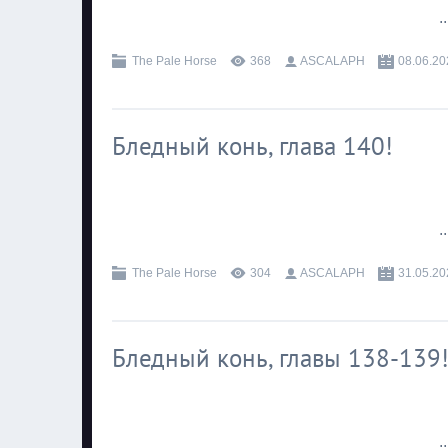
.
The Pale Horse
368
ASCALAPH
08.06.20
Бледный конь, глава 140!
.
The Pale Horse
304
ASCALAPH
31.05.20
Бледный конь, главы 138-139
.