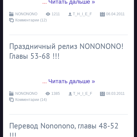
...
Читать дальше »
NONONONO
1211
T_H_I_E_F
06.04.2011
Комментарии (12)
Праздничный релиз NONONONO!
Главы 53-68 !!!
...
Читать дальше »
NONONONO
1385
T_H_I_E_F
08.03.2011
Комментарии (14)
Перевод Nononono, главы 48-52
!!!