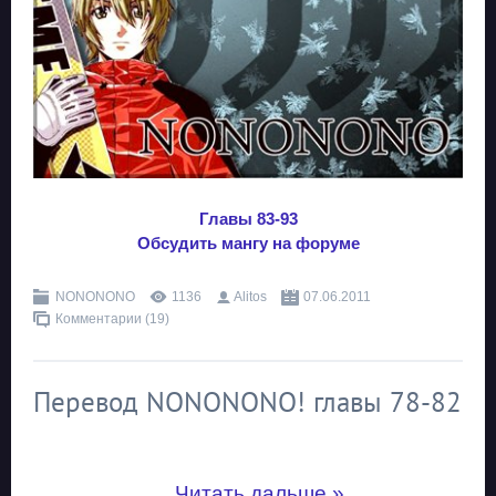
Главы 83-93
Обсудить мангу на форуме
NONONONO
1136
Alitos
07.06.2011
Комментарии (19)
Перевод NONONONO! главы 78-82
...
Читать дальше »