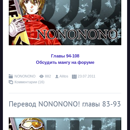
Главы 94-108
Обсудить мангу на форуме
NONONONO
882
Alitos
23.07.2011
Комментарии (16)
Перевод NONONONO! главы 83-93