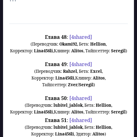
Глава
48
:
[4shared]
(Переводчик:
Okami92
, Бета:
Hellion
,
Корректор:
Lina456li
,Клинер:
Alitos
, Тайпсеттер:
Seregil
)
Глава
49
:
[4shared]
(Переводчик:
Rahzel
, Бета:
Excel
,
Корректор:
Lina456li
,Клинер:
Alitos
,
Тайпсеттер:
Zver
/Seregil
)
Глава
50
:
[4shared]
(Переводчик:
lubitel_jablok
, Бета:
Hellion
,
Корректор:
Lina456li
,Клинер:
Alitos
, Тайпсеттер:
Seregil
)
Глава
51
:
[4shared]
(
Переводчик
:
lubitel_jablok
,
Бета
:
Hellion
,
Корректор
:
Lina456li
,
Эдитор
:
Alitos
)