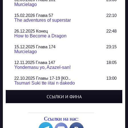
Murcielago
15.02.2026 Глава 57
22:10
The adventures of superstar
26.12.2025 Конец
22:48
How to Become a Dragon
15.12.2025 Глава 174
23:15
Murcielago
12.11.2025 Глава 147
18:05
Yondemasu yo, Azazel-san!
22.10.2025 Главы 17-19 [КО..
13:00
Tsumari Suki tte iitai n dakedo
07.10.2025 Главы 51-52
20:14
ССЫЛКИ И ФИНА
Jungle Juice
02.09.2025 Квартет, глава ..
13:24
Yozakura Shijuusou
Ссылки на нас:
08.08.2025 Глава 50
23:54