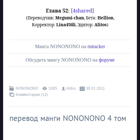
Глава
52
:
[4shared]
(
Переводчик
:
Megumi-chan
,
Бета
:
Hellion
,
Корректор
:
Lina456li
,
Эдитор
:
Alitos
)
Манга NONONONO на
rutracker
Обсудить мангу NONONONO на
форуме
NONONONO
1065
Alitos
30.01.2011
Комментарии (13)
перевод манги NONONONO 4 том