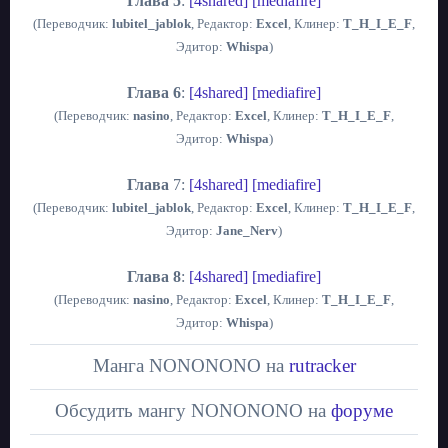
Глава 5
:
[4shared]
[mediafire]
(Переводчик:
lubitel_jablok
, Редактор:
Excel
, Клинер:
T_H_I_E_F
,
Эдитор:
Whispa
)
Глава 6
:
[4shared]
[mediafire]
(Переводчик:
nasino
, Редактор:
Excel
, Клинер:
T_H_I_E_F
,
Эдитор:
Whispa
)
Глава
7:
[4shared]
[mediafire]
(Переводчик:
lubitel_jablok
, Редактор:
Excel
, Клинер:
T_H_I_E_F
,
Эдитор:
Jane_Nerv
)
Глава 8
:
[4shared]
[mediafire]
(Переводчик:
nasino
, Редактор:
Excel
, Клинер:
T_H_I_E_F
,
Эдитор:
Whispa
)
Манга NONONONO на
rutracker
Обсудить мангу NONONONO на
форуме