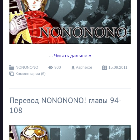
...
Читать дальше »
NONONONO
900
Asphexor
15.09.2011
Комментарии (6)
Перевод NONONONO! главы 94-
108