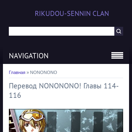
RIKUDOU-SENNIN CLAN
NAVIGATION
Главная
»
NONONONO
Перевод NONONONO! Главы 114-
116