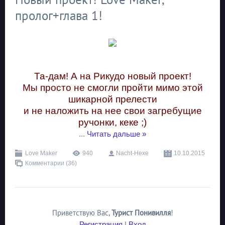
пролог+глава 1!
Та-дам! А на Рикудо новый проект!
Мы просто не смогли пройти мимо этой
шикарной прелести
и не наложить на нее свои загребущие
ручонки, кеке ;)
...
Читать дальше »
Love Maker
940
Nacht-Hexe
10.10.2015
Комментарии (36)
Приветствую Вас
,
Турист Понивилля
!
Регистрация
|
Вход