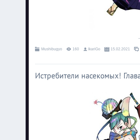
.
Mushibugyo
160
IkariGo
15.02.2021
Истребители насекомых! Глава