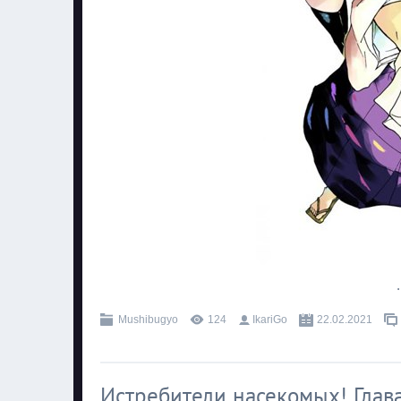
.
Mushibugyo
124
IkariGo
22.02.2021
Истребители насекомых! Глава