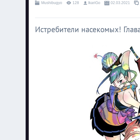
Mushibugyo
128
IkariGo
02.03.2021
Истребители насекомых! Глава