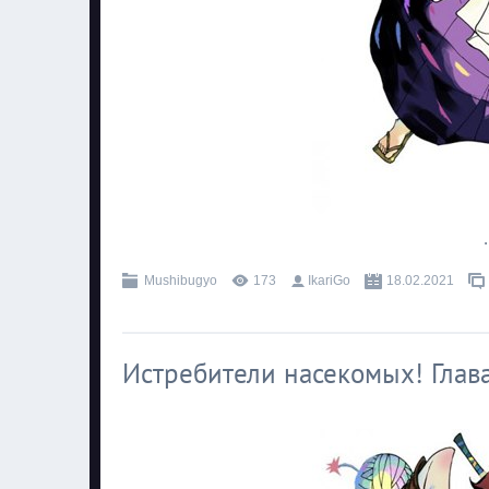
.
Mushibugyo
173
IkariGo
18.02.2021
Истребители насекомых! Глава