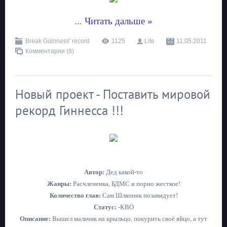
...
Читать дальше »
Break Guinness' record
1125
Lite
11.05.2011
Комментарии (8)
Новый проект - Поставить мировой
рекорд Гиннесса !!!
Автор:
Дед какой-то
Жанры:
Расчлененка, БДМС и порно жесткое!
Количество глав:
Сам Шляпник позавидует!
Статус:
-КВО
Описание:
Вышел мальчик на крыльцо, покурить своё яйцо, а тут