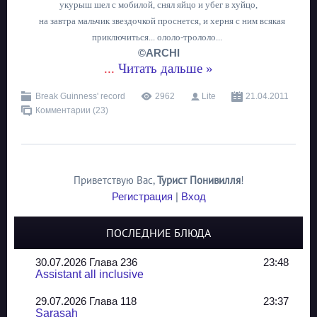
укурыш шел с мобилой, снял яйцо и убег в хуйцо,
на завтра мальчик звездочкой проснется,
и херня с ним всякая
приключиться... ололо-трололо...
©ARCHI
...
Читать дальше »
Break Guinness' record
2962
Lite
21.04.2011
Комментарии (23)
Приветствую Вас
,
Турист Понивилля
!
Регистрация
|
Вход
ПОСЛЕДНИЕ БЛЮДА
30.07.2026 Глава 236
23:48
Assistant all inclusive
29.07.2026 Глава 118
23:37
Sarasah