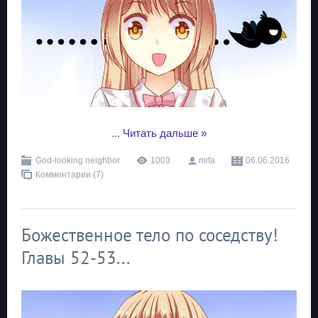
...
Читать дальше »
God-looking neighbor
1003
mifa
06.06.2016
Комментарии (7)
Божественное тело по соседству!
Главы 52-53...