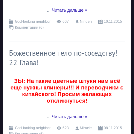
...
Читать дальше »
God-looking neighbor
607
Ningen
10.11.2015
Комментарии (6)
Божественное тело по-соседству!
22 Глава!
ЗЫ: На такие цветные штуки нам всё
еще нужны клинеры!!! И переводчики с
китайского! Просим желающих
откликнуться!
...
Читать дальше »
God-looking neighbor
623
Miracle
08.11.2015