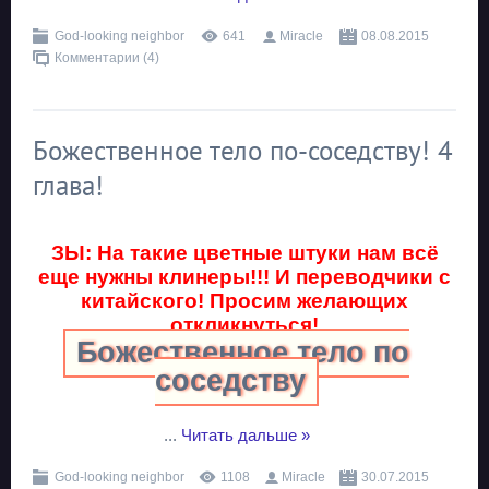
God-looking neighbor
641
Miracle
08.08.2015
Комментарии (4)
Божественное тело по-соседству! 4
глава!
ЗЫ: На такие цветные штуки нам всё
еще нужны клинеры!!! И переводчики с
китайского! Просим желающих
откликнуться!
Божественное тело по
соседству
...
Читать дальше »
God-looking neighbor
1108
Miracle
30.07.2015