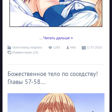
...
Читать дальше »
God-looking neighbor
1263
mifa
11.07.2016
Комментарии (15)
Божественное тело по соседству!
Главы 57-58...