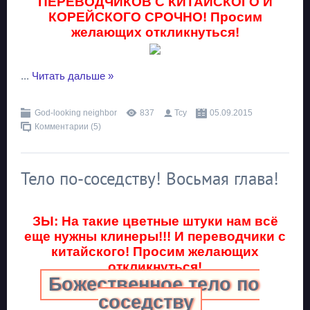
ПЕРЕВОДЧИКОВ С КИТАЙСКОГО И
КОРЕЙСКОГО СРОЧНО! Просим
желающих откликнуться!
...
Читать дальше »
God-looking neighbor
837
Тсу
05.09.2015
Комментарии (5)
Тело по-соседству! Восьмая глава!
ЗЫ: На такие цветные штуки нам всё
еще нужны клинеры!!! И переводчики с
китайского! Просим желающих
откликнуться!
Божественное тело по
соседству