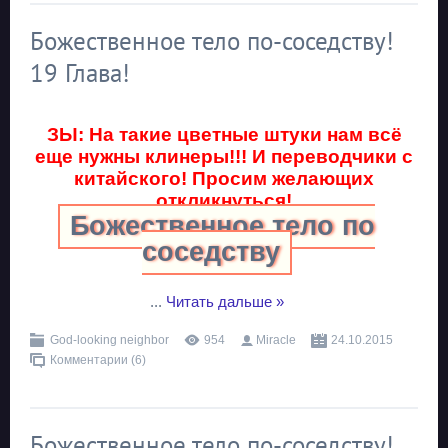
Божественное тело по-соседству!
19 Глава!
ЗЫ: На такие цветные штуки нам всё
еще нужны клинеры!!! И переводчики с
китайского! Просим желающих
откликнуться!
Божественное тело по
соседству
...
Читать дальше »
God-looking neighbor
954
Miracle
24.10.2015
Комментарии (6)
Божественное тело по-соседству!