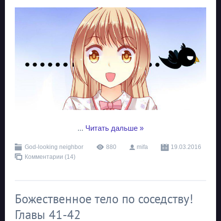
...
Читать дальше »
God-looking neighbor
880
mifa
19.03.2016
Комментарии (14)
Божественное тело по соседству!
Главы 41-42