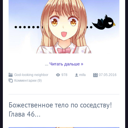
...
Читать дальше »
God-looking neighbor
978
mifa
07.05.2016
Комментарии (9)
Божественное тело по соседству!
Глава 46...