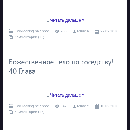
...
Читать дальше »
God-looking neighbor
966
Miracle
27.02.2016
Комментарии (11)
Божественное тело по соседству!
40 Глава
...
Читать дальше »
God-looking neighbor
942
Miracle
10.02.2016
Комментарии (17)