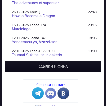
The adventures of superstar
26.12.2025 Конец
22:48
How to Become a Dragon
15.12.2025 Глава 174
23:15
Murcielago
12.11.2025 Глава 147
18:05
Yondemasu yo, Azazel-san!
22.10.2025 Главы 17-19 [КО..
13:00
Tsumari Suki tte iitai n dakedo
07.10.2025 Главы 51-52
20:14
ССЫЛКИ И ФИНА
Jungle Juice
02.09.2025 Квартет, глава ..
13:24
Yozakura Shijuusou
Ссылки на нас:
08.08.2025 Глава 50
23:54
A Compendium of Ghosts
29.07.2025 Shirokuro
19:10