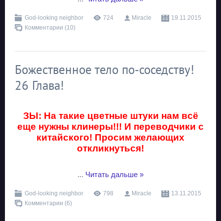
God-looking neighbor
724
Miracle
19.11.2015
Комментарии (10)
Божественное тело по-соседству!
26 Глава!
ЗЫ: На такие цветные штуки нам всё
еще нужны клинеры!!! И переводчики с
китайского! Просим желающих
откликнуться!
...
Читать дальше »
God-looking neighbor
798
Miracle
13.11.2015
Комментарии (6)