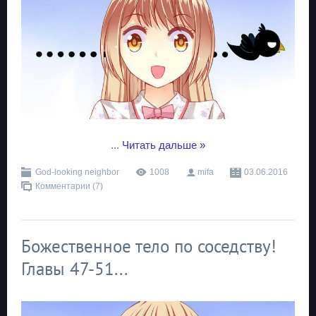
...
Читать дальше »
God-looking neighbor
1008
mifa
03.06.2016
Комментарии (7)
Божественное тело по соседству!
Главы 47-51...