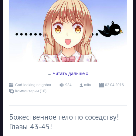
...
Читать дальше »
God-looking neighbor
934
mifa
02.04.2016
Комментарии (10)
Божественное тело по соседству!
Главы 43-45!