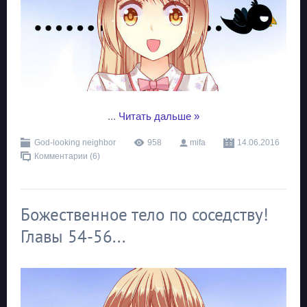
...
Читать дальше »
God-looking neighbor
958
mifa
14.06.2016
Комментарии (6)
Божественное тело по соседству!
Главы 54-56...