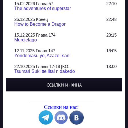
15.02.2026 Глава 57
22:10
The adventures of superstar
26.12.2025 Конец
22:48
How to Become a Dragon
15.12.2025 Глава 174
23:15
Murcielago
12.11.2025 Глава 147
18:05
Yondemasu yo, Azazel-san!
22.10.2025 Главы 17-19 [КО..
13:00
Tsumari Suki tte iitai n dakedo
07.10.2025 Главы 51-52
20:14
ССЫЛКИ И ФИНА
Jungle Juice
02.09.2025 Квартет, глава ..
13:24
Yozakura Shijuusou
Ссылки на нас:
08.08.2025 Глава 50
23:54
A Compendium of Ghosts