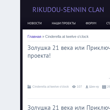
RIKUDOU-SENNIN CLAN
НОВОСТИ
НАШИ ПРОЕКТЫ
ФОРУМ
СТ
Главная
»
Cinderella at twelve o'clock
Золушка 21 века или Приключ
проекта!
.
Cinderella at twelve o'clock
107
Шин-ку
2
Золушка 21 века или Приключ