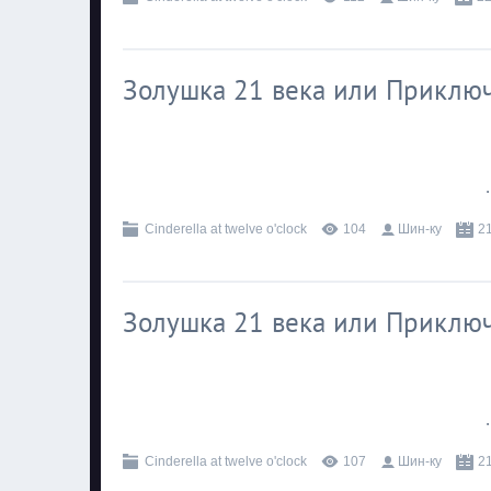
Золушка 21 века или Приключ
.
Cinderella at twelve o'clock
104
Шин-ку
2
Золушка 21 века или Приключ
.
Cinderella at twelve o'clock
107
Шин-ку
2