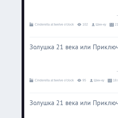
.
Cinderella at twelve o'clock
102
Шин-ку
2
Золушка 21 века или Приключ
.
Cinderella at twelve o'clock
95
Шин-ку
18.
Золушка 21 века или Приключ