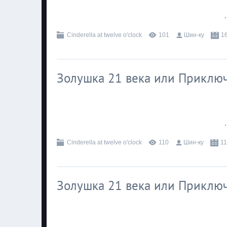
.
Cinderella at twelve o'clock
101
Шин-ку
1
Золушка 21 века или Приключ
.
Cinderella at twelve o'clock
110
Шин-ку
11
Золушка 21 века или Приключ