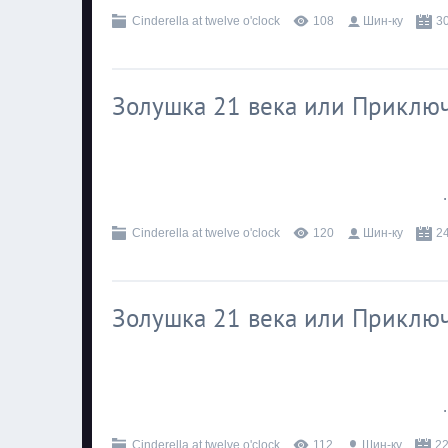
Cinderella at twelve o'clock
108
Шин-ку
3
Золушка 21 века или Приключ
.
Cinderella at twelve o'clock
120
Шин-ку
2
Золушка 21 века или Приключ
.
Cinderella at twelve o'clock
112
Шин-ку
22