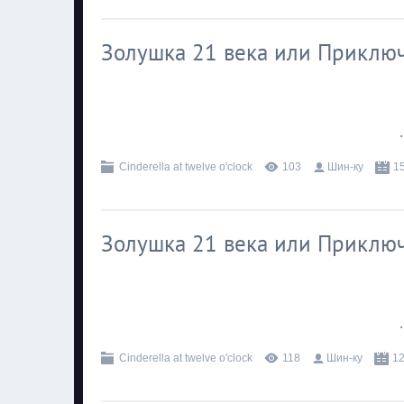
Золушка 21 века или Приключ
.
Cinderella at twelve o'clock
103
Шин-ку
1
Золушка 21 века или Приключ
.
Cinderella at twelve o'clock
118
Шин-ку
12