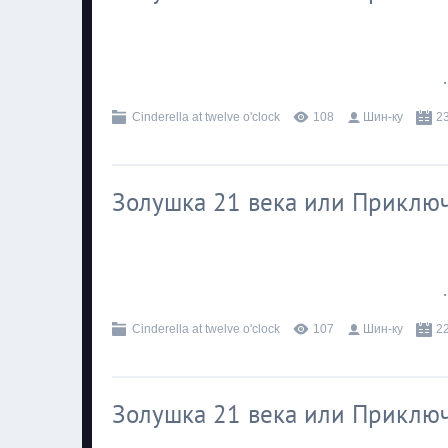
.
Cinderella at twelve o'clock
108
Шин-ку
2
Золушка 21 века или Приключ
.
Cinderella at twelve o'clock
107
Шин-ку
2
Золушка 21 века или Приключ