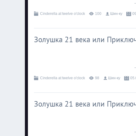
.
Cinderella at twelve o'clock
100
Шин-ку
0
Золушка 21 века или Приключ
.
Cinderella at twelve o'clock
98
Шин-ку
05.
Золушка 21 века или Приключ
.