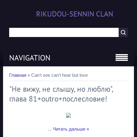
RIKUDOU-SENNIN CLAN
NAVIGATION
Главная
»
Can't see can't hear but love
"Не вижу, не слышу, но люблю",
глава 81+outro+послесловие!
...
Читать дальше »