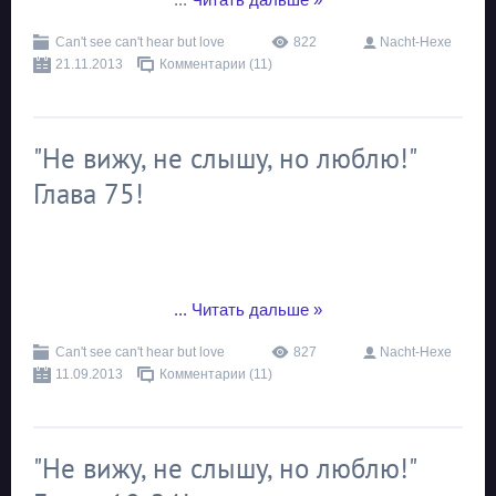
Can't see can't hear but love
822
Nacht-Hexe
21.11.2013
Комментарии (11)
"Не вижу, не слышу, но люблю!"
Глава 75!
...
Читать дальше »
Can't see can't hear but love
827
Nacht-Hexe
11.09.2013
Комментарии (11)
"Не вижу, не слышу, но люблю!"