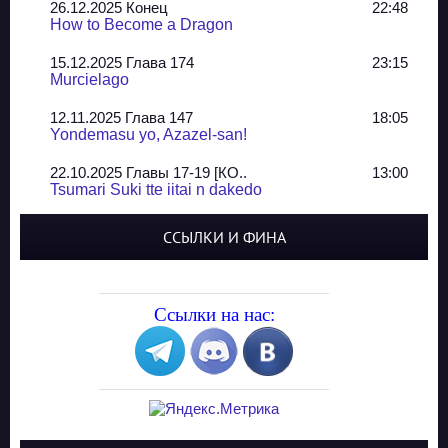
26.12.2025 Конец
22:48
How to Become a Dragon
15.12.2025 Глава 174
23:15
Murcielago
12.11.2025 Глава 147
18:05
Yondemasu yo, Azazel-san!
22.10.2025 Главы 17-19 [КО..
13:00
Tsumari Suki tte iitai n dakedo
07.10.2025 Главы 51-52
20:14
ССЫЛКИ И ФИНА
Jungle Juice
02.09.2025 Квартет, глава ..
13:24
Yozakura Shijuusou
Ссылки на нас:
08.08.2025 Глава 50
23:54
A Compendium of Ghosts
29.07.2025 Shirokuro
19:10
Синглы
20.05.2025 Глава 81 - КОНЕЦ
21:30