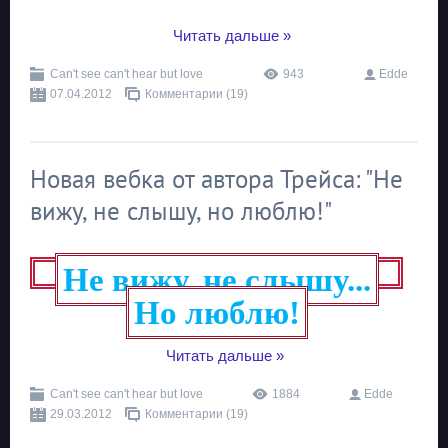
...
Читать дальше »
Can't see can't hear but love
943
Edde
07.04.2012
Комментарии (19)
Новая вебка от автора Трейса: "Не
вижу, не слышу, но люблю!"
Не вижу, не слышу...
Но люблю!
...
Читать дальше »
Can't see can't hear but love
1884
Edde
29.03.2012
Комментарии (19)