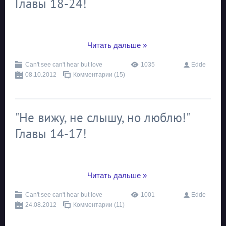
Главы 18-24!
...
Читать дальше »
Can't see can't hear but love
1035
Edde
08.10.2012
Комментарии (15)
"Не вижу, не слышу, но люблю!"
Главы 14-17!
...
Читать дальше »
Can't see can't hear but love
1001
Edde
24.08.2012
Комментарии (11)