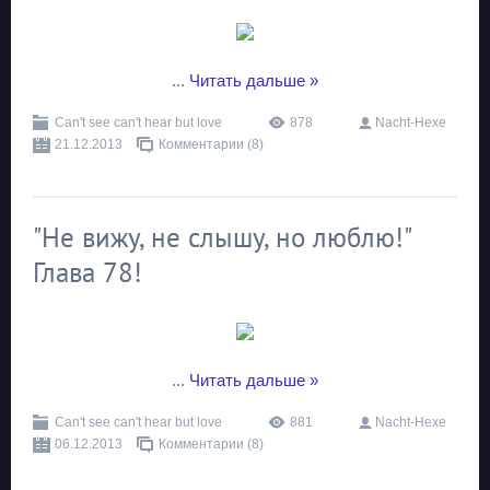
...
Читать дальше »
Can't see can't hear but love
878
Nacht-Hexe
21.12.2013
Комментарии (8)
"Не вижу, не слышу, но люблю!"
Глава 78!
...
Читать дальше »
Can't see can't hear but love
881
Nacht-Hexe
06.12.2013
Комментарии (8)