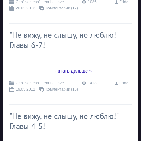
Can't see can't hear but love
1085
Edde
20.05.2012
Комментарии (12)
"Не вижу, не слышу, но люблю!"
Главы 6-7!
...
Читать дальше »
Can't see can't hear but love
1413
Edde
19.05.2012
Комментарии (15)
"Не вижу, не слышу, но люблю!"
Главы 4-5!