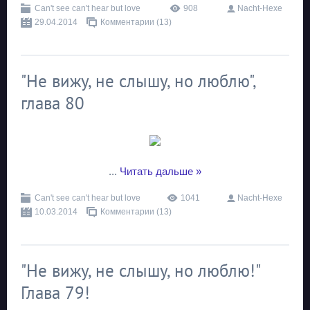
Can't see can't hear but love
908
Nacht-Hexe
29.04.2014
Комментарии (13)
"Не вижу, не слышу, но люблю",
глава 80
...
Читать дальше »
Can't see can't hear but love
1041
Nacht-Hexe
10.03.2014
Комментарии (13)
"Не вижу, не слышу, но люблю!"
Глава 79!