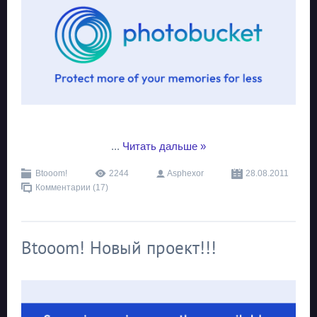
...
Читать дальше »
Btooom!
2244
Asphexor
28.08.2011
Комментарии (17)
Btooom! Новый проект!!!