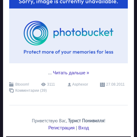
...
Читать дальше »
Btooom!
3111
Asphexor
27.08.2011
Комментарии (39)
Приветствую Вас
,
Турист Понивилля
!
Регистрация
|
Вход