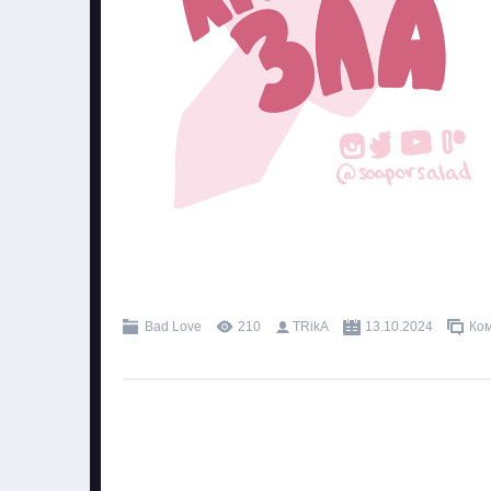
.
Bad Love
210
TRikA
13.10.2024
Ком