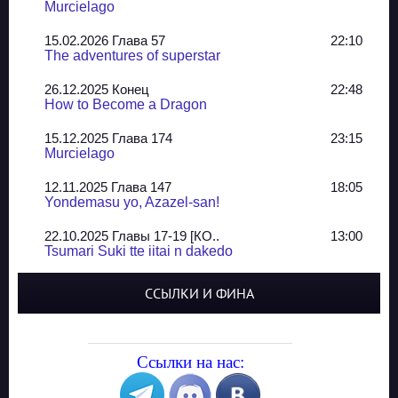
Murcielago
15.02.2026 Глава 57
22:10
The adventures of superstar
26.12.2025 Конец
22:48
How to Become a Dragon
15.12.2025 Глава 174
23:15
Murcielago
12.11.2025 Глава 147
18:05
Yondemasu yo, Azazel-san!
22.10.2025 Главы 17-19 [КО..
13:00
Tsumari Suki tte iitai n dakedo
07.10.2025 Главы 51-52
20:14
ССЫЛКИ И ФИНА
Jungle Juice
02.09.2025 Квартет, глава ..
13:24
Yozakura Shijuusou
Ссылки на нас:
08.08.2025 Глава 50
23:54
A Compendium of Ghosts