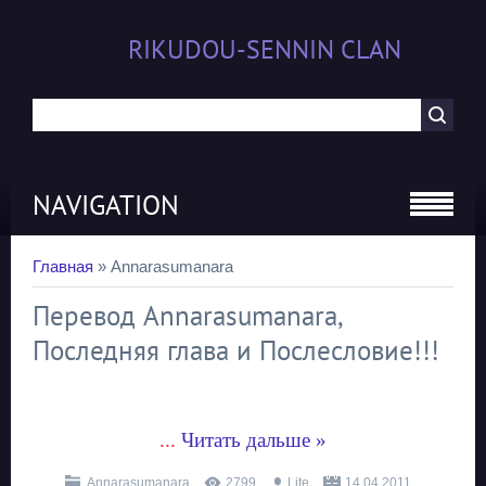
RIKUDOU-SENNIN CLAN
NAVIGATION
Главная
»
Annarasumanara
Перевод Annarasumanara,
Последняя глава и Послесловие!!!
...
Читать дальше »
Annarasumanara
2799
Lite
14.04.2011