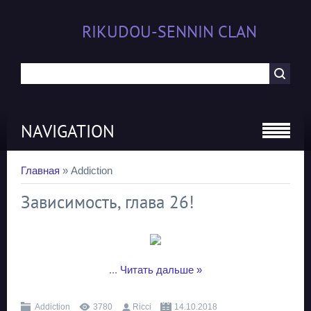
RIKUDOU-SENNIN CLAN
NAVIGATION
Главная
»
Addiction
Зависимость, глава 26!
...
Читать дальше »
Addiction
3780
Ricci
14.10.2018