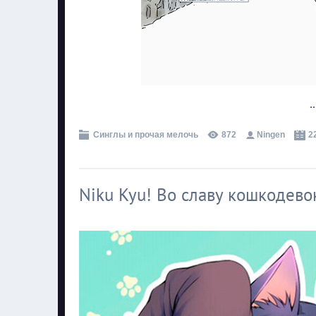
.
Синглы и прочая мелочь
872
Ningen
2
Niku Kyu! Во славу кошкодево