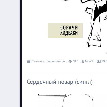
.
Синглы и прочая мелочь
317
MooNi
29.
Сердечный повар (сингл)