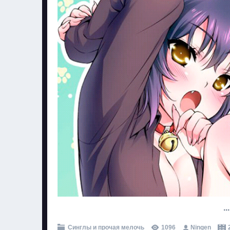
..
Синглы и прочая мелочь
1096
Ningen