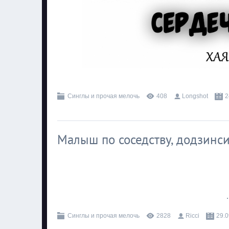
.
Синглы и прочая мелочь
408
Longshot
2
Малыш по соседству, додзинс
.
Синглы и прочая мелочь
2828
Ricci
29.0