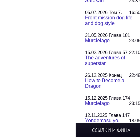
Sarasah
23:3
05.07.2026 Том 7.
16:5
Front mission dog life
and dog style
31.05.2026 Глава 181
Murcielago
23:0
15.02.2026 Глава 57
22:1
The adventures of
superstar
26.12.2025 Конец
22:4
How to Become a
Dragon
15.12.2025 Глава 174
Murcielago
23:1
12.11.2025 Глава 147
Yondemasu yo,
18:0
Azazel-san!
ССЫЛКИ И ФИНА
22.10.2025 Главы 17-19