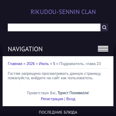
RIKUDOU-SENNIN CLAN
NAVIGATION
Главная
»
2026
»
Июль
»
5
» Подражатель, глава 23
Гостям запрещено просматривать данную страницу,
пожалуйста, войдите на сайт как пользователь.
Приветствую Вас
,
Турист Понивилля
!
Регистрация
|
Вход
ПОСЛЕДНИЕ БЛЮДА