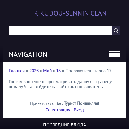
RIKUDOU-SENNIN CLAN
NAVIGATION
Главная
»
2026
»
Май
»
15
» Подражатель, глава 17
Гостям запрещено просматривать данную страницу,
пожалуйста, войдите на сайт как пользователь.
Приветствую Вас
,
Турист Понивилля
!
Регистрация
|
Вход
ПОСЛЕДНИЕ БЛЮДА