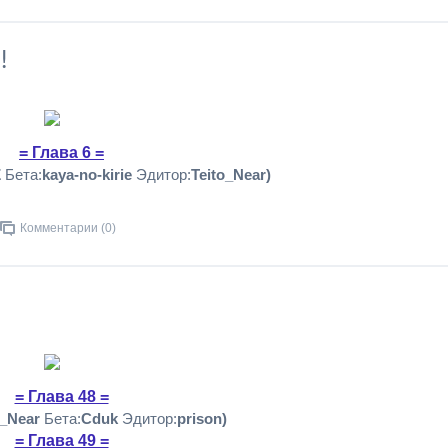
!
= Глава 6 =
Z
Бета:
kaya-no-kirie
Эдитор:
Teito_Near)
Комментарии (0)
= Глава 48 =
o_Near
Бета:
Cduk
Эдитор:
prison)
= Глава 49 =