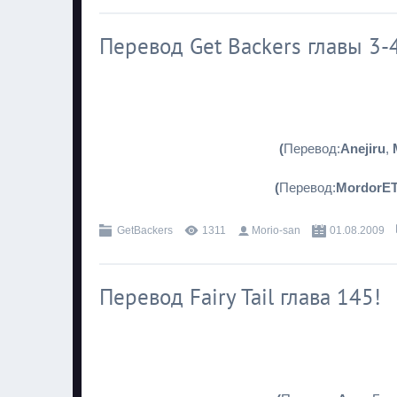
Перевод Get Backers главы 3-
(
Перевод:
Anejiru
,
(
Перевод:
MordorE
GetBackers
1311
Morio-san
01.08.2009
Перевод Fairy Tail глава 145!