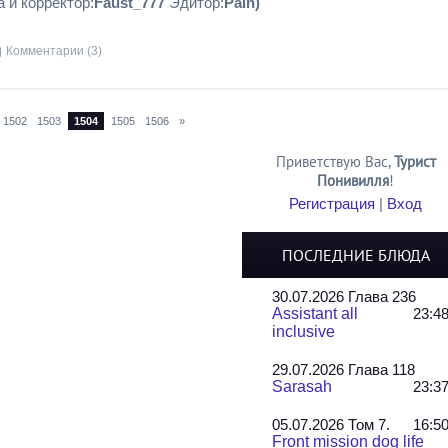
 и корректoр:
Faust_777
Эдитор:
Pain)
Комментарии (3)
1502
1503
1504
1505
1506
»
Приветствую Вас
,
Турист
Понивилля
!
Регистрация
|
Вход
ПОСЛЕДНИЕ БЛЮДА
30.07.2026 Глава 236
Assistant all
23:4
inclusive
29.07.2026 Глава 118
Sarasah
23:3
05.07.2026 Том 7.
16:5
Front mission dog life