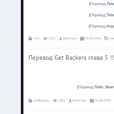
(
Перевод:
Tei
(
Перевод:
Tei
(
Перевод:
Asy
Ares
1234
Morio-san
05.08.2009
Ко
Перевод Get Backers глава 5 !!
(
Перевод:
Teito_Near
GetBackers
1283
Morio-san
04.08.2009