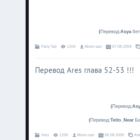
(
Перевод:
Asya
бет
Fairy Tail
1204
Morio-san
07.08.2009
Перевод Ares глава 52-53 !!!
(
Перевод:
As
(
Перевод:
Teito_Near
Бе
Ares
1200
Morio-san
06.08.2009
Ко