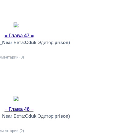
= Глава 47 =
o_Near
Бета:
Cduk
Эдитор:
prison)
мментарии (0)
= Глава 46 =
o_Near
Бета:
Cduk
Эдитор:
prison)
мментарии (2)