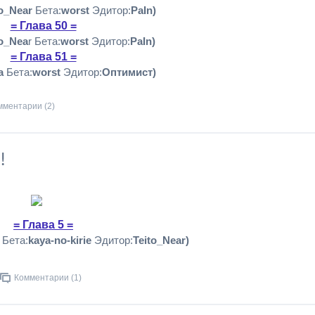
to_Near
Бета:
worst
Эдитор:
PaIn)
= Глава 50 =
to_Nea
r Бета:
worst
Эдитор:
PaIn)
= Глава 51 =
a
Бета:
worst
Эдитор:
Оптимист)
мментарии (2)
!
= Глава 5 =
Бета:
kaya-no-kirie
Эдитор:
Teito_Near)
Комментарии (1)