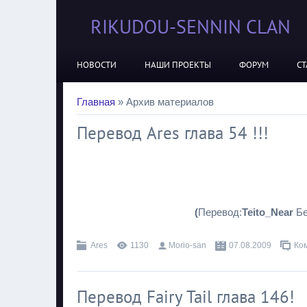
RIKUDOU-SENNIN CLAN
НОВОСТИ
НАШИ ПРОЕКТЫ
ФОРУМ
СТ
Главная
»
Архив материалов
Перевод Ares глава 54 !!!
(
Перевод:
Teito_Near
Бе
Ares
1130
Morio-san
07.08.2009
Ко
Перевод Fairy Tail глава 146!