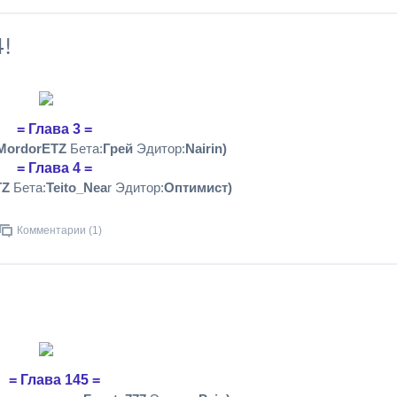
4!
= Глава 3 =
MordorETZ
Бета:
Грей
Эдитор:
Nairin)
= Глава 4 =
TZ
Бета:
Teito_Nea
r Эдитор:
Оптимист)
Комментарии (1)
= Глава 145 =