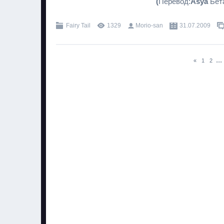
(
Перевод:
Asya
Бета
Fairy Tail
1329
Morio-san
31.07.2009
...
«
1
2