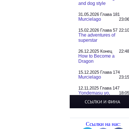
and dog style
31.05.2026 Глава 181
Murcielago
23:0
15.02.2026 Глава 57
22:1
The adventures of
superstar
26.12.2025 Конец
22:4
How to Become a
Dragon
15.12.2025 Глава 174
Murcielago
23:1
12.11.2025 Глава 147
Yondemasu yo,
18:0
Azazel-san!
ССЫЛКИ И ФИНА
22.10.2025 Главы 17-19
[КО..
13:0
Tsumari Suki tte iitai n
Ссылки на нас:
dakedo