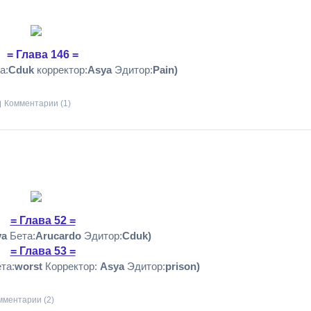
= Глава 146 =
а:
Cduk
корректoр:
Asya
Эдитор:
Pain)
Комментарии (1)
= Глава 52 =
ya
Бета:
Arucardo
Эдитор:
Cduk)
= Глава 53 =
та:
worst
Корректор:
Asya
Эдитор:
prison)
мментарии (2)