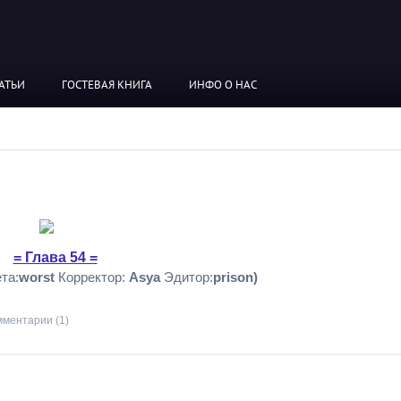
АТЬИ
ГОСТЕВАЯ КНИГА
ИНФО О НАС
= Глава 54 =
та:
worst
Корректор:
Asya
Эдитор:
prison)
мментарии (1)